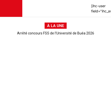
[ihc-user
field="ihc_a
À LA UNE
Arrêté concours FSS de l’Université de Buéa 2026