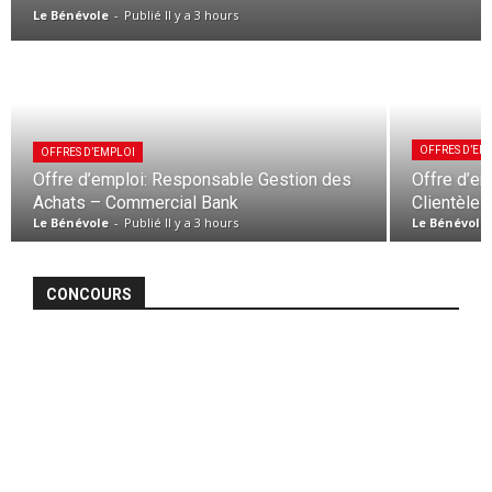
Le Bénévole
-
Publié Il y a 3 hours
OFFRES D’EM
OFFRES D’EMPLOI
Offre d’emploi: Responsable Gestion des
Offre d’em
Achats – Commercial Bank
Clientèle
Le Bénévole
-
Publié Il y a 3 hours
Le Bénévole
CONCOURS