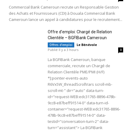
Commercial Bank Cameroun recrute un Responsable Gestion
des Achats et Fournisseurs (CDI) à Douala Commercial Bank
Cameroun lance un appel à candidatures pour le recrutement...
Offre d’emploi: Chargé de Relation
Clientèle – BGFIBank Cameroun
Le Bénévole
-
Offres d’emploi
Publié Il y a 3 hours
0
La BGFIBank Cameroun, banque
commerciale, recrute un Chargé de
Relation Clientèle PME/PMI (H/F)
*]:pointer-events-auto
R6Vx5W_threadScrollVars scroll-mb-
scroll-mt-" dir="auto" data-turn-
id="request-WEB:edc31765-8896-478b-
9cc8-e87beff91514-0" data-turn-id-
container="request-WEB:edc31765-8896-
478b-9cc8-e87beff91514-0" data-
testid="conversation-turn-2" data-
turn="assistant"> La BGFIBank