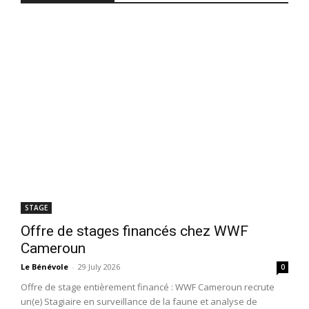
STAGE
Offre de stages financés chez WWF
Cameroun
Le Bénévole
-
29 July 2026
0
Offre de stage entièrement financé : WWF Cameroun recrute
un(e) Stagiaire en surveillance de la faune et analyse de