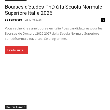
Bourses d’études PhD à la Scuola Normale
Superiore Italie 2026
Le Bénévole
-
25 June 2026
0
Vous recherchez une bourse en Italie ? Les candidatures pour les
Bourses de Doctorat 2026-2027 de la Scuola Normale Superiore
sont désormais ouvertes. Ce programme...
Lire la suite...
Bourse Europe