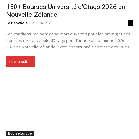
150+ Bourses Université d’Otago 2026 en
Nouvelle-Zélande
Le Bénévole
-
20 June 2026
0
Les candidatures sont désormais ouvertes pour les prestigieuses
bourses de l’Université d’Otago pour l’année académique 2026-
2027 en Nouvelle-Zélande. Cette opportunité s’adresse à tous les...
Lire la suite...
Bourse Europe