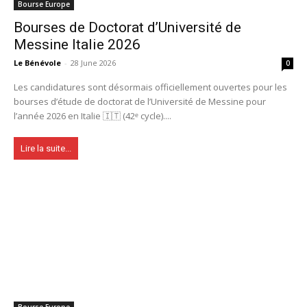
Bourse Europe
Bourses de Doctorat d’Université de
Messine Italie 2026
Le Bénévole
-
28 June 2026
0
Les candidatures sont désormais officiellement ouvertes pour les
bourses d’étude de doctorat de l’Université de Messine pour
l’année 2026 en Italie 🇮🇹 (42ᵉ cycle)....
Lire la suite...
Bourse Europe