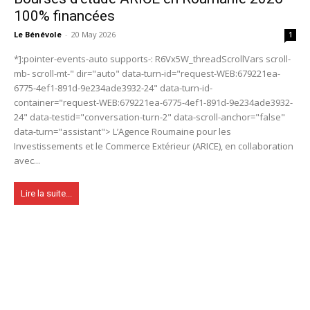
100% financées
Le Bénévole
-
20 May 2026
1
*]:pointer-events-auto supports-: R6Vx5W_threadScrollVars scroll-
mb- scroll-mt-" dir="auto" data-turn-id="request-WEB:679221ea-
6775-4ef1-891d-9e234ade3932-24" data-turn-id-
container="request-WEB:679221ea-6775-4ef1-891d-9e234ade3932-
24" data-testid="conversation-turn-2" data-scroll-anchor="false"
data-turn="assistant"> L’Agence Roumaine pour les
Investissements et le Commerce Extérieur (ARICE), en collaboration
avec...
Lire la suite...