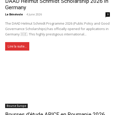
DAAD Helmut Schmidt Scholarship 2026 in
Germany
Le Bénévole
-
4 June 2026
0
The DAAD Helmut Schmidt Programme 2026 (Public Policy and Good
Governance Scholarships) has officially opened for applications in
Germany 🇩🇪. This highly prestigious international...
Lire la suite...
Bourse Europe
Bourses d’étude ARICE en Roumanie 2026