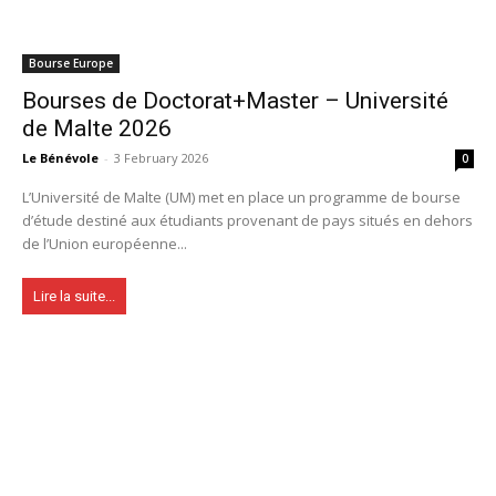
Bourse Europe
Bourses de Doctorat+Master – Université
de Malte 2026
Le Bénévole
-
3 February 2026
0
L’Université de Malte (UM) met en place un programme de bourse
d’étude destiné aux étudiants provenant de pays situés en dehors
de l’Union européenne...
Lire la suite...