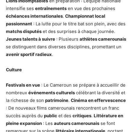
Lions Indomptables
en préparation : L’équipe nationale
intensifie ses
entraînements
en vue des prochaines
échéances internationales
.
Championnat local
passionnant
: La lutte pour le titre bat son plein, avec des
matchs disputés
et des surprises à chaque journée.
Jeunes talents à suivre
: Plusieurs
athlètes camerounais
se distinguent dans diverses disciplines, promettant un
avenir sportif radieux
.
Culture
Festivals en vue
: Le Cameroun se prépare à accueillir de
nombreux
événements culturels
célébrant la diversité et
la richesse de son
patrimoine
.
Cinéma en effervescence
: De nouveaux films camerounais rencontrent un franc
succès auprès du
public
et des
critiques
.
Littérature en
pleine expansion
: Les
auteurs camerounais
se font
remarquer sur la scène
littéraire internationale
, portant