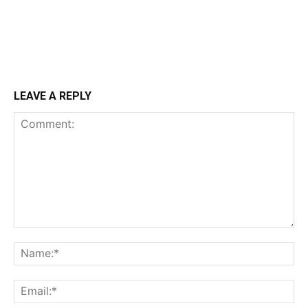
LEAVE A REPLY
Comment:
Na
Ema