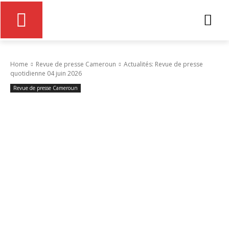
Home
Revue de presse Cameroun
Actualités: Revue de presse
quotidienne 04 juin 2026
Revue de presse Cameroun