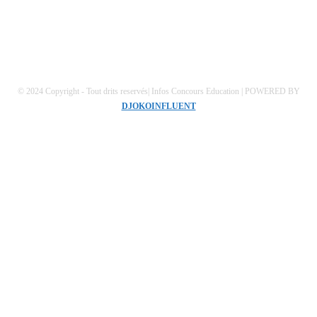
Mentions Légales
Conditions générales
Politique de confidentialités
© 2024 Copyright - Tout drits reservés| Infos Concours Education | POWERED BY
DJOKOINFLUENT