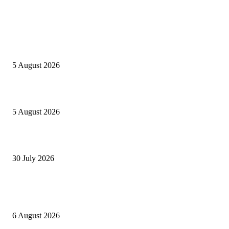
INFOS UTILES
Concours MINSANTÉ 2026-2027: Report des dates
5 August 2026
Listes provisoires concours MINFOPRA des 08,09 août 2026
5 August 2026
Concours Santé Publique 2026 Minfopra : listes provisoires des candidats
30 July 2026
POPULAIRES EN CE MOMENT
Arrêté concours FSS de l’Université de Buéa 2026
6 August 2026