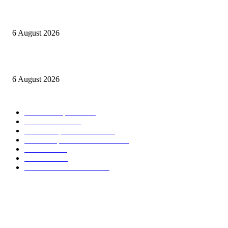
Offre d’emploi: Responsable Gestion des Achats – Commercial Bank
6 August 2026
Offre d’emploi: Chargé de Relation Clientèle – BGFIBank Cameroun
6 August 2026
CATEGORIES POPULAIRES
Offres d’emploi
15008
Recrutement
1993
Communiqués officiels
1498
Revue de presse Cameroun
1376
STAGE
1061
Concours
985
Résultats des concours
826