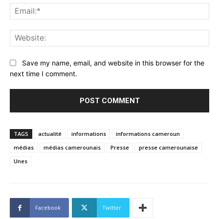
Ema
Web
Save my name, email, and website in this browser for the
next time I comment.
TAGS
actualité
informations
informations cameroun
médias
médias camerounais
Presse
presse camerounaise
Unes
Facebook
Twitter