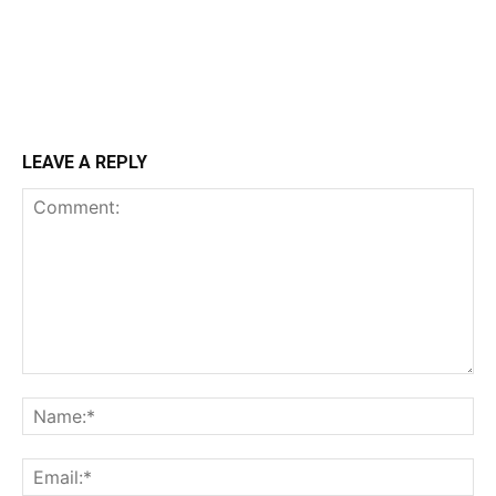
LEAVE A REPLY
Comment:
Na
Ema