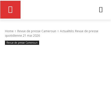
Home
Revue de presse Cameroun
Actualités: Revue de presse
quotidienne 21 mai 2026
Revue de presse Cameroun