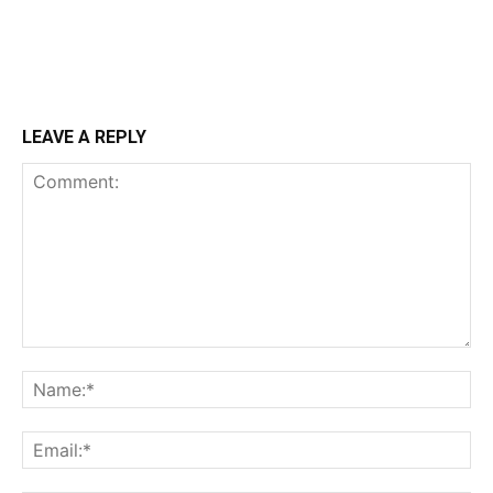
LEAVE A REPLY
Comment:
Na
Ema