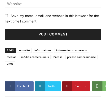
Web
Save my name, email, and website in this browser for the
next time I comment.
TAGS
actualité
informations
informations cameroun
médias
médias camerounais
Presse
presse camerounaise
Unes
Facebook
Twitter
Pinterest