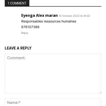
1 COMMENT
Eyenga Alex maran
10 October 2023 At 4h32
Responsables ressources humaines
676107386
Reply
LEAVE A REPLY
Comment:
Na