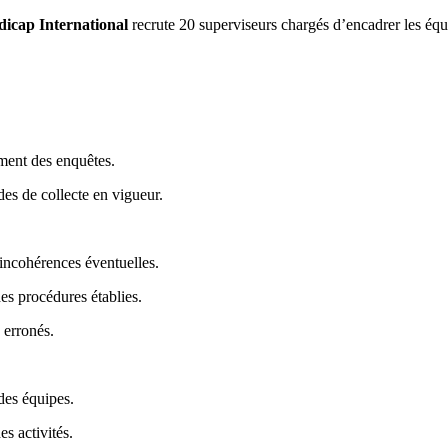
icap International
recrute 20 superviseurs chargés d’encadrer les équip
ement des enquêtes.
des de collecte en vigueur.
 incohérences éventuelles.
des procédures établies.
 erronés.
des équipes.
s activités.