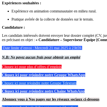
Expériences souhaitées :
Expérience en animation communautaire en milieu rural.
Pratique avérée de la collecte de données sur le terrain.
Candidature :
Les candidats intéressés doivent envoyer leur dossier complet (CV, just
en précisant en objet :
« Candidature – Superviseur Équipe [Com
Date limite d’envoi : Mercredi 21 mai 2025 à 23h59.
N.B: Ne payez aucun frais pour obtenir un emploi
Cliquez ici pour plus d’offres d’emplois
Cliquez ici pour rejoindre notre Groupe WhatsApp
Cliquez ici pour rejoindre notre Groupe Telegram
Cliquez ici pour rejoindre notre Chaine WhatsApp
Abonnez vous à Nos pages sur les réseaux sociaux ci-dessous