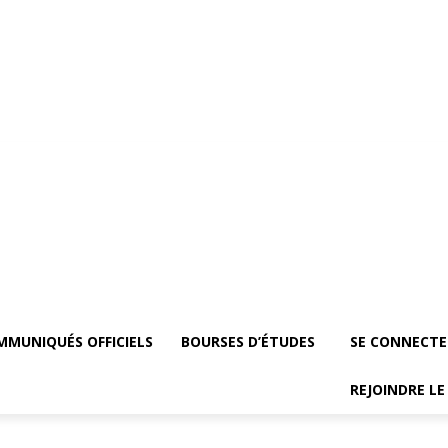
Communiqués officiels
Bourses d’études
Se Connecter
Groupe vip
Rejo
MMUNIQUÉS OFFICIELS
BOURSES D’ÉTUDES
SE CONNECTE
REJOINDRE L