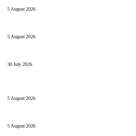
5 August 2026
Listes provisoires concours MINFOPRA des 08,09 août 2026
5 August 2026
Concours Santé Publique 2026 Minfopra : listes provisoires des candidats
30 July 2026
POPULAIRES EN CE MOMENT
Concours MINSANTÉ 2026-2027: Report des dates
5 August 2026
Listes provisoires concours MINFOPRA des 08,09 août 2026
5 August 2026