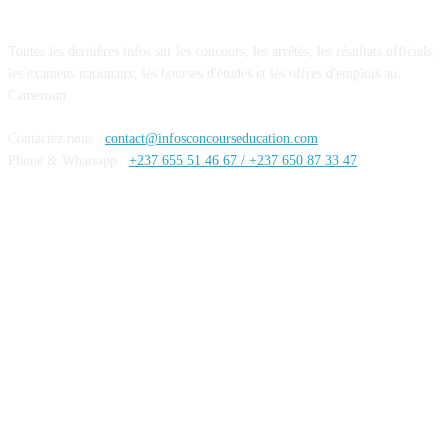
A PROPOS DE NOUS
Toutes les dernières infos sur les concours, les arrêtés, les résultats officiels,
les examens nationaux, les bourses d'études et les offres d'emplois au
Cameroun.
Contactez nous :
contact@infosconcourseducation.com
Phone & Whatsapp :
+237 655 51 46 67 /
+237 650 87 33 47
SUIVEZ NOUS
Mentions Légales
Conditions générales
Politique de confidentialités