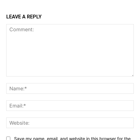
LEAVE A REPLY
Comment:
Na
Ema
Web
Save my name, email, and website in this browser for the