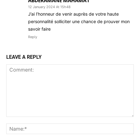
ABDERAMANE MAHAMAT
12 January 2024 At 15h48
J’ai l’honneur de venir auprès de votre haute
personnalité solliciter une chance de prouver mon
savoir faire
Reply
LEAVE A REPLY
Comment:
Na