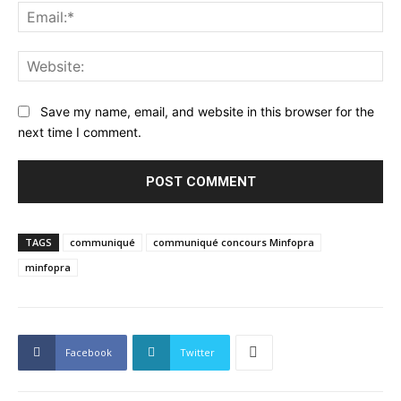
Ema
Web
Save my name, email, and website in this browser for the
next time I comment.
TAGS
communiqué
communiqué concours Minfopra
minfopra
Facebook
Twitter