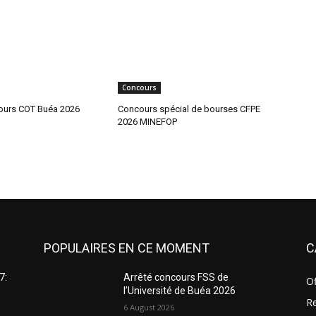
Concours
ours COT Buéa 2026
Concours spécial de bourses CFPE
2026 MINEFOP
POPULAIRES EN CE MOMENT
C
7:
Arrêté concours FSS de
Of
l’Université de Buéa 2026
R
6 August 2026