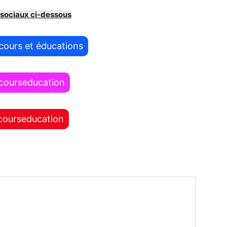
 sociaux ci-dessous
cours et éducations
ncourseducation
courseducation