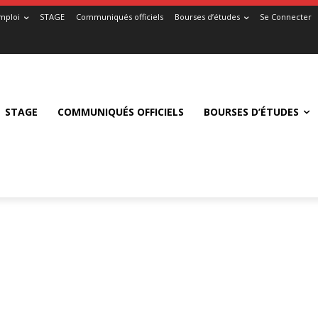
mploi
STAGE
Communiqués officiels
Bourses d’études
Se Connecter
STAGE
COMMUNIQUÉS OFFICIELS
BOURSES D’ÉTUDES