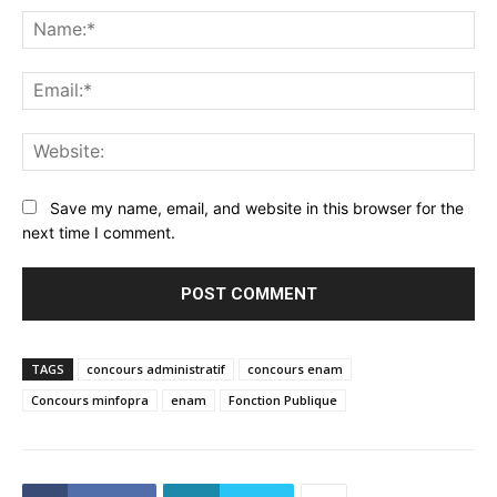
Na
Ema
Web
Save my name, email, and website in this browser for the
next time I comment.
TAGS
concours administratif
concours enam
Concours minfopra
enam
Fonction Publique