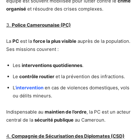
équipe est souvent mobilisée pour lutter contre le
crime
organisé
et résoudre des crises complexes.
3.
Police Camerounaise (PC)
La
PC
est la
force la plus visible
auprès de la population.
Ses missions couvrent :
Les
interventions quotidiennes
.
Le
contrôle routier
et la prévention des infractions.
L
’
intervention
en cas de violences domestiques, vols
ou délits mineurs.
Indispensable au
maintien de l’ordre
, la PC est un acteur
central de la
sécurité publique
au Cameroun.
4.
Compagnie de Sécurisation des Diplomates (CSD)