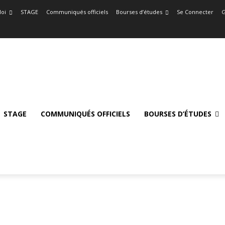
oi
STAGE
Communiqués officiels
Bourses d’études
Se Connecter
G
STAGE
COMMUNIQUÉS OFFICIELS
BOURSES D’ÉTUDES