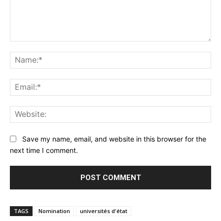
Comment:
Na
Ema
Web
Save my name, email, and website in this browser for the
next time I comment.
TAGS
Nomination
universités d'état