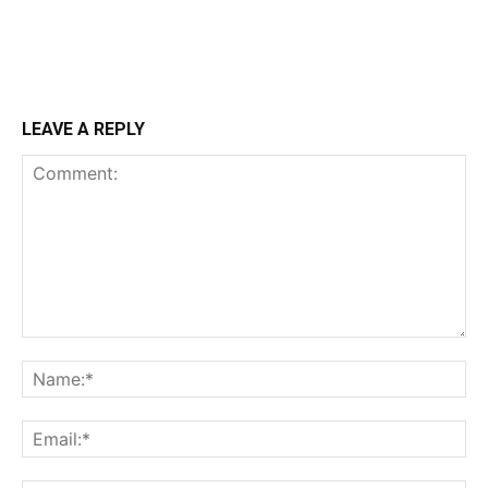
LEAVE A REPLY
Comment:
Na
Ema