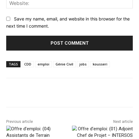
Web
Save my name, email, and website in this browser for the
next time I comment.
TAGS
CDD
emploi
Génie Civil
jobs
kousseri
Facebook
Twitter
Pinterest
Previous article
Next article