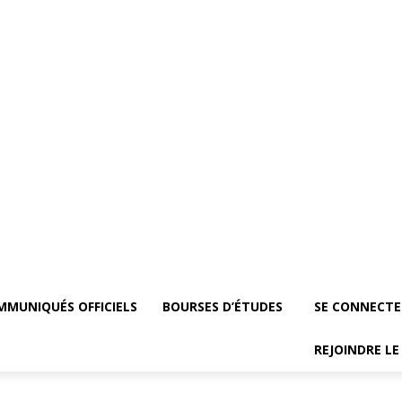
mmuniqués officiels
Bourses d’études
Se Connecter
Groupe vip
Rejoind
MMUNIQUÉS OFFICIELS
BOURSES D’ÉTUDES
SE CONNECTE
REJOINDRE L