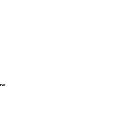
sApp
eant.