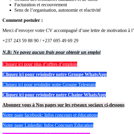
Facturation et recouvrement
Sens de l’organisation, autonomie et réactivité
Comment postuler :
Merci d’envoyer votre CV accompagné d’une lettre de motivation à l’
+237 243 59 88 90 / +237 695 49 69 29
N.B: Ne payez aucun frais pour obtenir un emploi
Cliquez ici pour plus d’offres d’emplois
Cliquez ici pour rejoindre notre Groupe WhatsApp
Cliquez ici pour rejoindre notre Groupe Telegram
Cliquez ici pour rejoindre notre Chaine WhatsApp
Abonnez vous à Nos pages sur les réseaux sociaux ci-dessous
Notre page facebook: Infos concours et éducations
Notre page Linkedin: Infos Concours Education