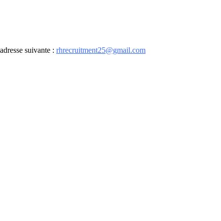
adresse suivante :
rhrecruitment25@gmail.com