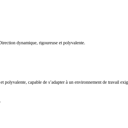
Facebook
Twitter
Pinterest
What
 Direction dynamique, rigoureuse et polyvalente.
t polyvalente, capable de s’adapter à un environnement de travail exig
)