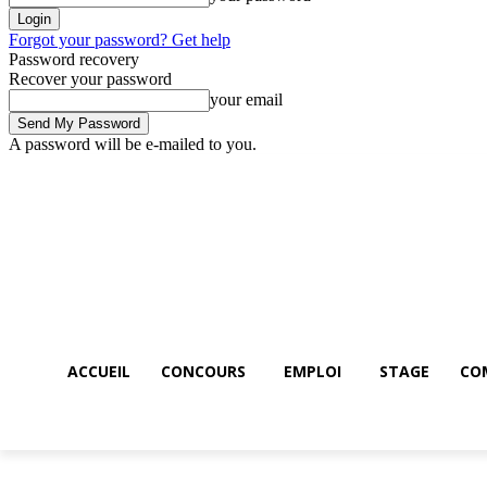
Forgot your password? Get help
Password recovery
Recover your password
your email
A password will be e-mailed to you.
Accueil
Concours
Emploi
STAGE
Co
Friday, August 7, 2026
ACCUEIL
CONCOURS
EMPLOI
STAGE
CO