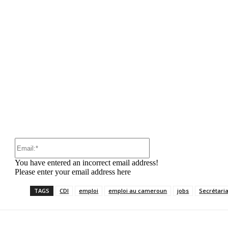
:
Email:*
You have entered an incorrect email address!
Please enter your email address here
TAGS
CDI
emploi
emploi au cameroun
jobs
Secrétaria