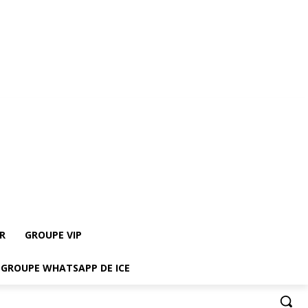
re le groupe Whatsapp de ICE
R
GROUPE VIP
E GROUPE WHATSAPP DE ICE