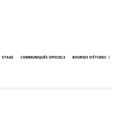
oi
STAGE
Communiqués officiels
Bourses d’études
Se Connecter
G
STAGE
COMMUNIQUÉS OFFICIELS
BOURSES D’ÉTUDES