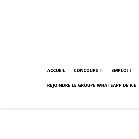
Friday, August 7, 2026
Accueil
Concours
Empl
ACCUEIL
CONCOURS
EMPLOI
REJOINDRE LE GROUPE WHATSAPP DE ICE