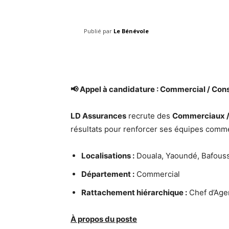
Publié par
Le Bénévole
Facebook
Share
📢 Appel à candidature : Commercial / Conse
LD Assurances
recrute des
Commerciaux / 
résultats pour renforcer ses équipes comme
Localisations :
Douala, Yaoundé, Bafous
Département :
Commercial
Rattachement hiérarchique :
Chef d’Age
À propos du poste