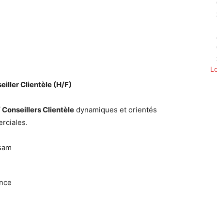
Twitter
Pinterest
WhatsApp
L
iller Clientèle (H/F)
Conseillers Clientèle
dynamiques et orientés
rciales.
sam
nce