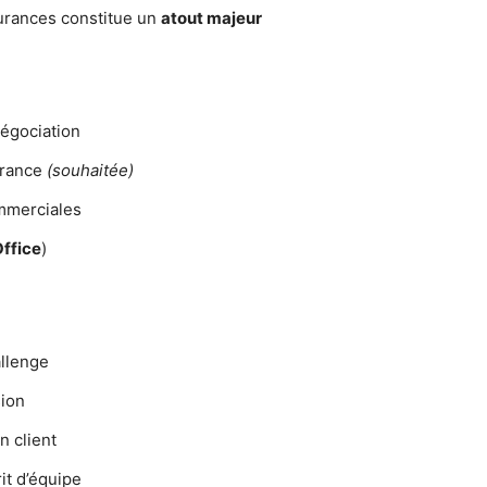
urances constitue un
atout majeur
négociation
urance
(souhaitée)
ommerciales
ffice
)
allenge
sion
n client
it d’équipe