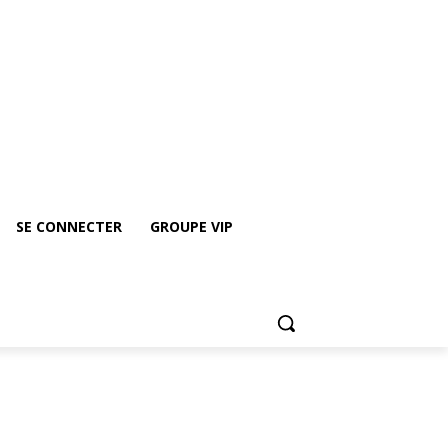
roupe vip
Rejoindre le groupe Whatsapp de ICE
SE CONNECTER
GROUPE VIP