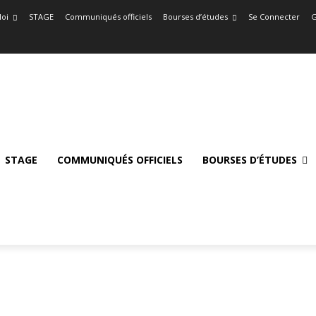
oi
STAGE
Communiqués officiels
Bourses d’études
Se Connecter
G
STAGE
COMMUNIQUÉS OFFICIELS
BOURSES D’ÉTUDES