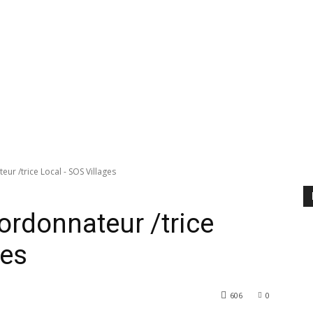
ur /trice Local - SOS Villages
ordonnateur /trice
ges
606
0