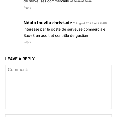
de serveuses commerciale 🙏🙏🙏🙏🙏🙏
Reply
Ndala louvila christ-vie
2 August 2023 At 22h08
Intéressé par le poste de serveuse commerciale
Bac+3 en audit et contrôle de gestion
Reply
LEAVE A REPLY
Comment:
Na