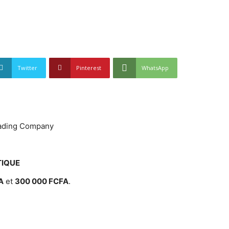
Twitter
Pinterest
WhatsApp
rading Company
TIQUE
A
et
300 000 FCFA
.