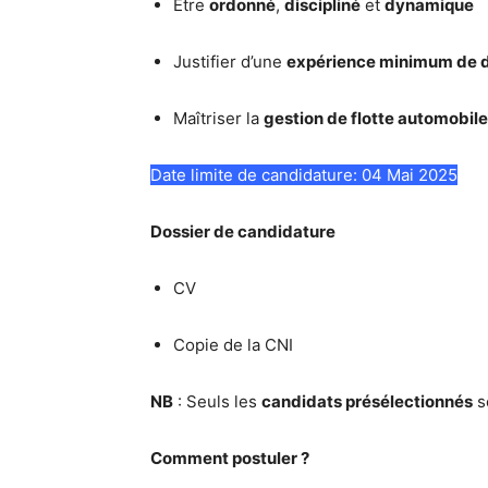
Être
ordonné
,
discipliné
et
dynamique
Justifier d’une
expérience minimum de 
Maîtriser la
gestion de flotte automobile
Date limite de candidature: 04 Mai 2025
Dossier de candidature
CV
Copie de la CNI
NB
: Seuls les
candidats présélectionnés
s
Comment postuler ?