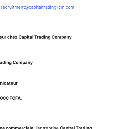
:
recruitment@capitaltrading-cm.com
teur chez Capital Trading Company
Trading Company
nicateur
 000 FCFA
.
ipe commerciale
, l’entreprise
Capital Trading