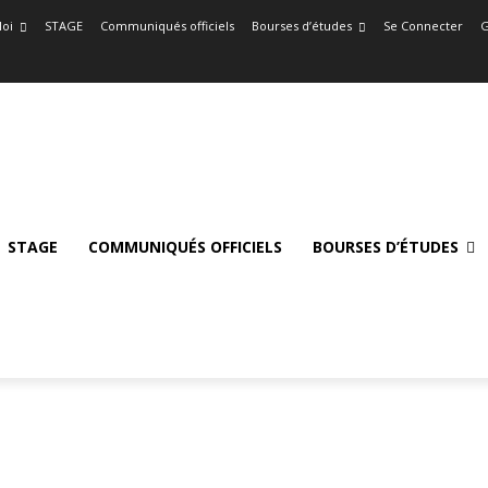
oi
STAGE
Communiqués officiels
Bourses d’études
Se Connecter
G
STAGE
COMMUNIQUÉS OFFICIELS
BOURSES D’ÉTUDES