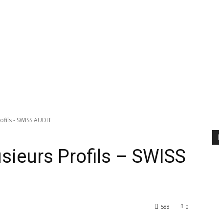
ofils - SWISS AUDIT
usieurs Profils – SWISS
588
0