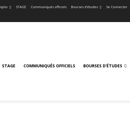
mploi
STAGE
Communiqués officiels
Bourses d’études
Se Connecter
STAGE
COMMUNIQUÉS OFFICIELS
BOURSES D’ÉTUDES