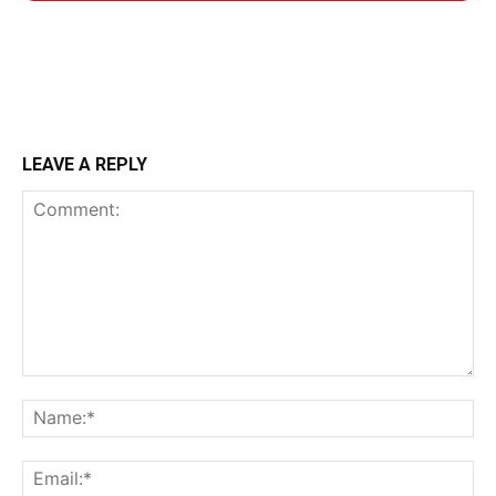
LEAVE A REPLY
Comment:
Na
Ema