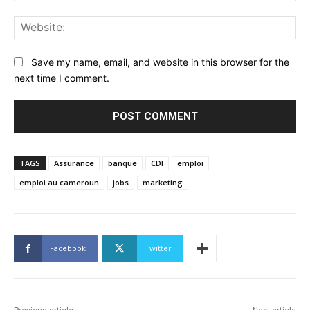
Web
Save my name, email, and website in this browser for the
next time I comment.
TAGS
Assurance
banque
CDI
emploi
emploi au cameroun
jobs
marketing
Facebook
Twitter