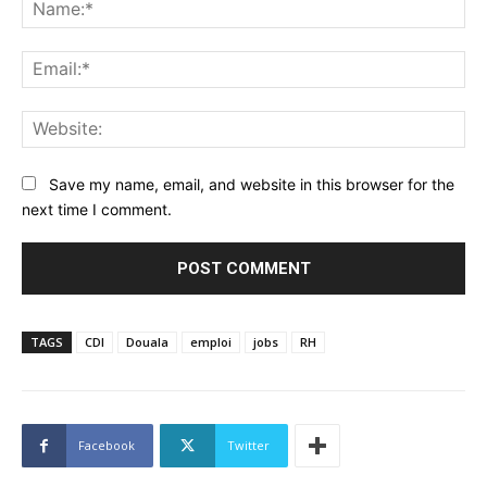
Na
Ema
Web
Save my name, email, and website in this browser for the
next time I comment.
TAGS
CDI
Douala
emploi
jobs
RH
Facebook
Twitter