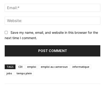
Ema
Web
Save my name, email, and website in this browser for the
next time I comment.
TAGS
CDI
emploi
emploi au cameroun
informatique
jobs
temps plein
Facebook
Twitter
Pinterest