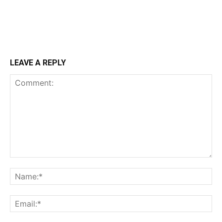
LEAVE A REPLY
Comment:
Na
Ema