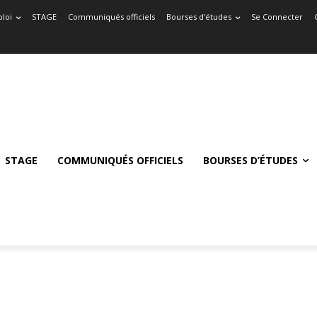
loi
STAGE
Communiqués officiels
Bourses d’études
Se Connecter
STAGE
COMMUNIQUÉS OFFICIELS
BOURSES D’ÉTUDES