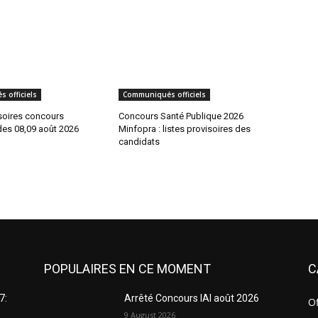
 officiels
Communiqués officiels
isoires concours
Concours Santé Publique 2026
es 08,09 août 2026
Minfopra : listes provisoires des
candidats
POPULAIRES EN CE MOMENT
C
7:
Arrêté Concours IAI août 2026
Of
9 August 2026