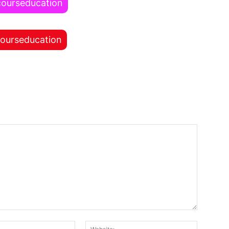
courseducation
courseducation
Email:*
Website: