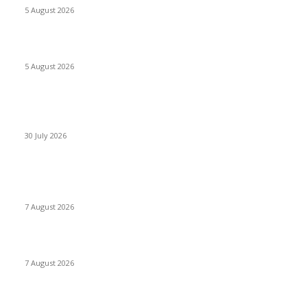
5 August 2026
Listes provisoires concours MINFOPRA des 08,09 août 2026
5 August 2026
Concours Santé Publique 2026 Minfopra : listes provisoires
des candidats
30 July 2026
POPULAIRES EN CE MOMENT
Offres d’emploi à l’Ambassade des États-Unis 2026
7 August 2026
1,500 Chevening Scholarships 2026–2027 in England
7 August 2026
1500 Bourses Chevening 2026-2027 au Royaume-Uni