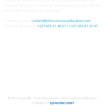
Toutes les dernières infos sur les concours, les arrêtés, les
résultats officiels, les examens nationaux, les bourses d'études
et les offres d'emplois au Cameroun.
Contactez nous :
contact@infosconcourseducation.com
Phone & Whatsapp :
+237 655 51 46 67 /
+237 650 87 33 47
SUIVEZ NOUS
Mentions Légales
Conditions générales
Politique de confidentialités
© 2024 Copyright - Tout drits reservés| Infos Concours Education |
POWERED BY
DJOKOINFLUENT