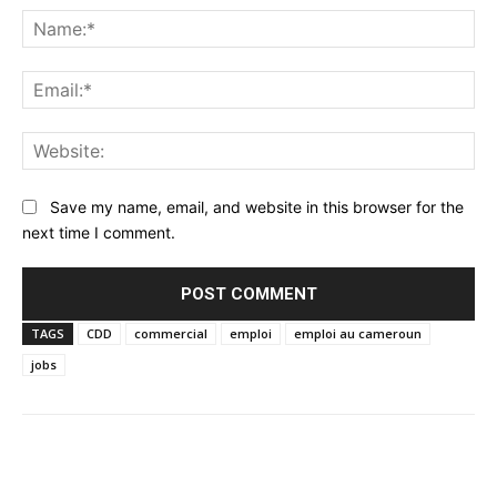
Na
Ema
Web
Save my name, email, and website in this browser for the
next time I comment.
TAGS
CDD
commercial
emploi
emploi au cameroun
jobs
Facebook
Twitter
Pinterest