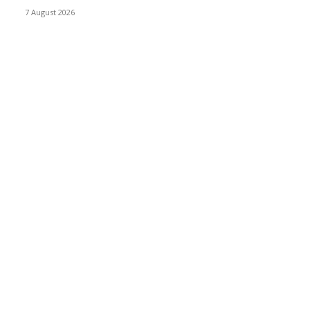
7 August 2026
CATEGORIES POPULAIRES
Offres d’emploi
15013
Recrutement
1993
Communiqués officiels
1498
Revue de presse Cameroun
1377
STAGE
1061
Concours
985
Résultats des concours
826