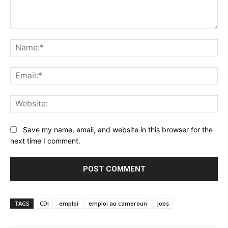
Comment:
Na
Ema
Web
Save my name, email, and website in this browser for the
next time I comment.
TAGS
CDI
emploi
emploi au cameroun
jobs