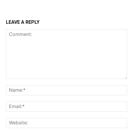
LEAVE A REPLY
Comment:
Na
Ema
Web