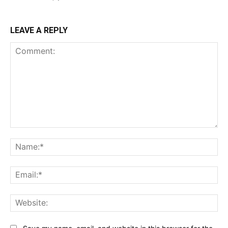
LEAVE A REPLY
Comment:
Na
Ema
Web