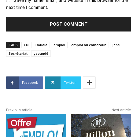
Save my name, email, and website in this browser for the
next time I comment.
TAGS
CDI
Douala
emploi
emploi au cameroun
jobs
Secrétariat
yaoundé
Facebook
Twitter
Previous article
Next article