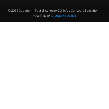
© 2024 Copyright - Tout drits reservés| Infos Concours Education |
POWERED BY
DJOKOINFLUENT