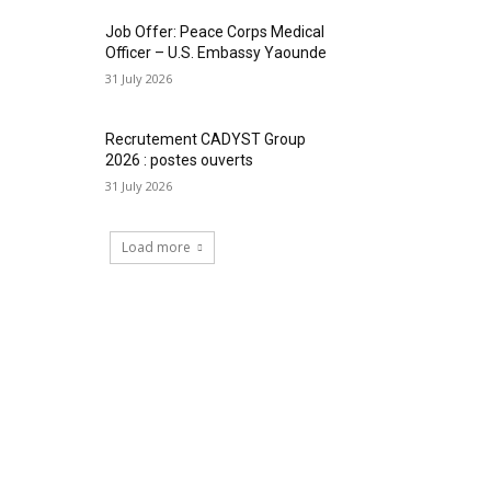
Job Offer: Peace Corps Medical
Officer – U.S. Embassy Yaounde
31 July 2026
Recrutement CADYST Group
2026 : postes ouverts
31 July 2026
Load more