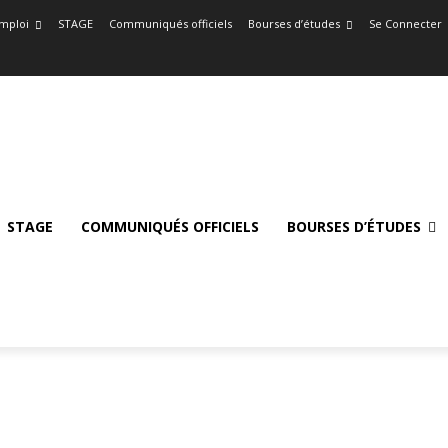
mploi
STAGE
Communiqués officiels
Bourses d’études
Se Connecter
STAGE
COMMUNIQUÉS OFFICIELS
BOURSES D’ÉTUDES