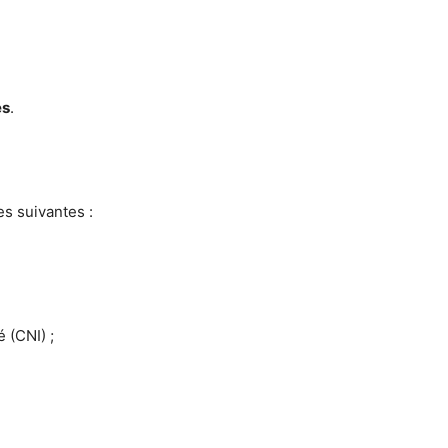
es
.
es suivantes :
 (CNI) ;