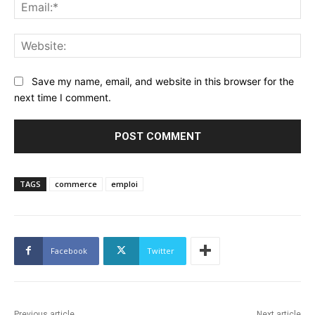
Ema
Web
Save my name, email, and website in this browser for the
next time I comment.
TAGS
commerce
emploi
Facebook
Twitter
Previous article
Next article