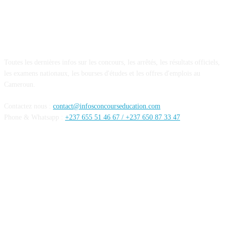
A PROPOS DE NOUS
Toutes les dernières infos sur les concours, les arrêtés, les résultats officiels,
les examens nationaux, les bourses d'études et les offres d'emplois au
Cameroun.
Contactez nous :
contact@infosconcourseducation.com
Phone & Whatsapp :
+237 655 51 46 67 /
+237 650 87 33 47
SUIVEZ NOUS
Mentions Légales
Conditions générales