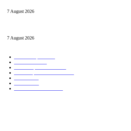
1,500 Chevening Scholarships 2026–2027 in England
7 August 2026
1500 Bourses Chevening 2026-2027 au Royaume-Uni
7 August 2026
CATEGORIES POPULAIRES
Offres d’emploi
15013
Recrutement
1993
Communiqués officiels
1498
Revue de presse Cameroun
1377
STAGE
1061
Concours
985
Résultats des concours
826