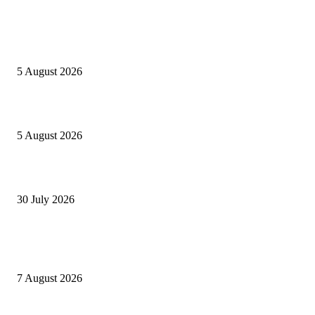
INFOS UTILES
Concours MINSANTÉ 2026-2027: Report des dates
5 August 2026
Listes provisoires concours MINFOPRA des 08,09 août 2026
5 August 2026
Concours Santé Publique 2026 Minfopra : listes provisoires des candidats
30 July 2026
POPULAIRES EN CE MOMENT
Offres d’emploi à l’Ambassade des États-Unis 2026
7 August 2026