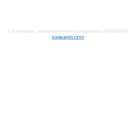
Politique de confidentialités
© 2024 Copyright - Tout drits reservés| Infos Concours Education | POWERED BY
DJOKOINFLUENT