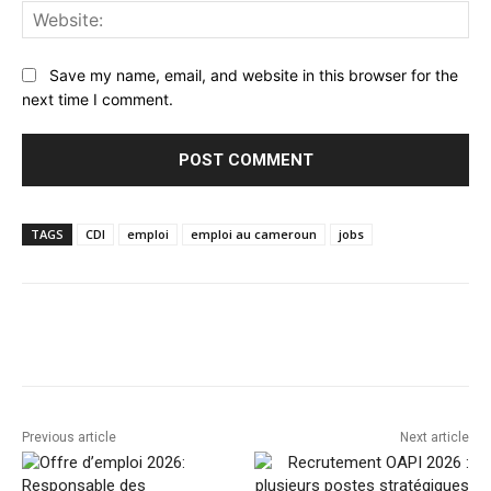
Web
Save my name, email, and website in this browser for the
next time I comment.
TAGS
CDI
emploi
emploi au cameroun
jobs
Facebook
Twitter
Pinterest
Previous article
Next article