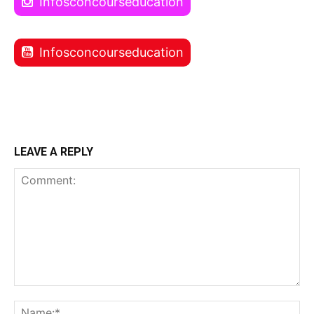
Infosconcourseducation
Infosconcourseducation
LEAVE A REPLY
Comment:
Na