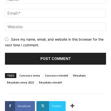
Ema
Web
Save my name, email, and website in this browser for the
next time I comment.
TAGS
Concours emia
Concours mindef
Résultats
Résultats emia 2022
Résultats mindef
Facebook
Twitter