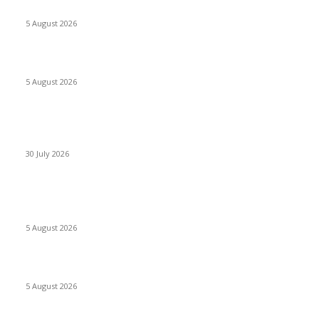
Concours MINSANTÉ 2026-2027: Report des dates
5 August 2026
Listes provisoires concours MINFOPRA des 08,09 août 2026
5 August 2026
Concours Santé Publique 2026 Minfopra : listes provisoires
des candidats
30 July 2026
POPULAIRES EN CE MOMENT
Concours MINSANTÉ 2026-2027: Report des dates
5 August 2026
Listes provisoires concours MINFOPRA des 08,09 août 2026
5 August 2026