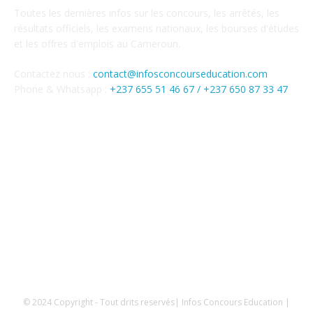
Toutes les dernières infos sur les concours, les arrêtés, les
résultats officiels, les examens nationaux, les bourses d'études
et les offres d'emplois au Cameroun.
Contactez nous :
contact@infosconcourseducation.com
Phone & Whatsapp :
+237 655 51 46 67 /
+237 650 87 33 47
SUIVEZ NOUS
Mentions Légales
Conditions générales
Politique de confidentialités
© 2024 Copyright - Tout drits reservés| Infos Concours Education |