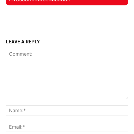
LEAVE A REPLY
Comment:
Na
Ema