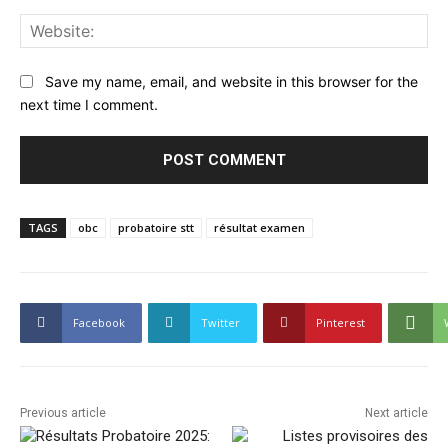
Web
Save my name, email, and website in this browser for the
next time I comment.
TAGS
obc
probatoire stt
résultat examen
Facebook
Twitter
Pinterest
Previous article
Next article