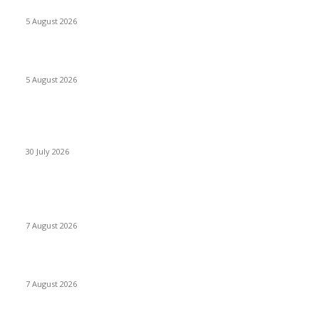
Concours MINSANTÉ 2026-2027: Report des dates
5 August 2026
Listes provisoires concours MINFOPRA des 08,09 août 2026
5 August 2026
Concours Santé Publique 2026 Minfopra : listes provisoires
des candidats
30 July 2026
POPULAIRES EN CE MOMENT
Offres d’emploi à l’Ambassade des États-Unis 2026
7 August 2026
1,500 Chevening Scholarships 2026–2027 in England
7 August 2026