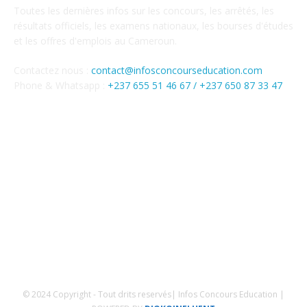
Toutes les dernières infos sur les concours, les arrêtés, les
résultats officiels, les examens nationaux, les bourses d'études
et les offres d'emplois au Cameroun.
Contactez nous :
contact@infosconcourseducation.com
Phone & Whatsapp :
+237 655 51 46 67 /
+237 650 87 33 47
SUIVEZ NOUS
Mentions Légales
Conditions générales
Politique de confidentialités
© 2024 Copyright - Tout drits reservés| Infos Concours Education |