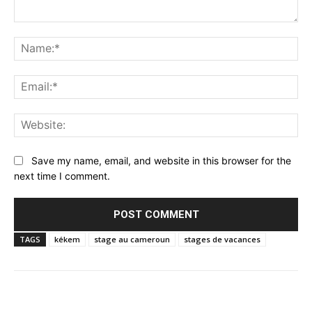
Comment:
Na
Ema
Web
Save my name, email, and website in this browser for the
next time I comment.
TAGS
kékem
stage au cameroun
stages de vacances
Facebook
Twitter
Pinterest