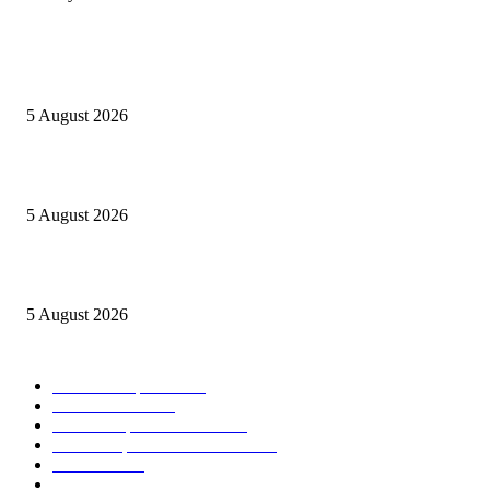
POPULAIRES EN CE MOMENT
Concours MINSANTÉ 2026-2027: Report des dates
5 August 2026
Listes provisoires concours MINFOPRA des 08,09 août 2026
5 August 2026
Recrutement AFG Bank Cameroun 2026: plusieurs profils
5 August 2026
CATEGORIES POPULAIRES
Offres d’emploi
15006
Recrutement
1993
Communiqués officiels
1498
Revue de presse Cameroun
1376
STAGE
1061
Concours
984