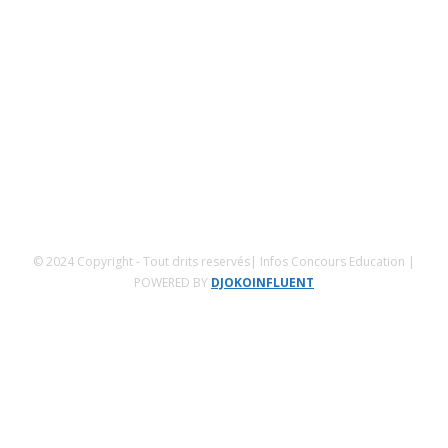
SUIVEZ NOUS
Mentions Légales
Conditions générales
Politique de confidentialités
© 2024 Copyright - Tout drits reservés| Infos Concours Education |
POWERED BY
DJOKOINFLUENT