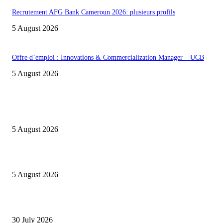
Recrutement AFG Bank Cameroun 2026: plusieurs profils
5 August 2026
Offre d’emploi : Innovations & Commercialization Manager – UCB
5 August 2026
INFOS UTILES
Concours MINSANTÉ 2026-2027: Report des dates
5 August 2026
Listes provisoires concours MINFOPRA des 08,09 août 2026
5 August 2026
Concours Santé Publique 2026 Minfopra : listes provisoires des candidats
30 July 2026