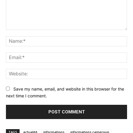
Comment:
Na
Ema
Web
Save my name, email, and website in this browser for the
next time I comment.
TAGS
actualité
informations
informations cameroun