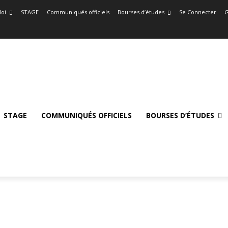
oi
STAGE
Communiqués officiels
Bourses d’études
Se Connecter
G
STAGE
COMMUNIQUÉS OFFICIELS
BOURSES D’ÉTUDES