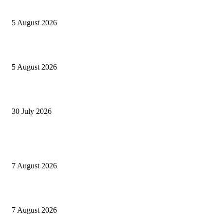
Concours MINSANTÉ 2026-2027: Report des dates
5 August 2026
Listes provisoires concours MINFOPRA des 08,09 août 2026
5 August 2026
Concours Santé Publique 2026 Minfopra : listes provisoires des candidats
30 July 2026
POPULAIRES EN CE MOMENT
Offres d’emploi à l’Ambassade des États-Unis 2026
7 August 2026
1,500 Chevening Scholarships 2026–2027 in England
7 August 2026