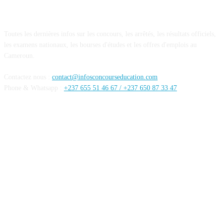
A PROPOS DE NOUS
Toutes les dernières infos sur les concours, les arrêtés, les résultats officiels,
les examens nationaux, les bourses d'études et les offres d'emplois au
Cameroun.
Contactez nous :
contact@infosconcourseducation.com
Phone & Whatsapp :
+237 655 51 46 67 /
+237 650 87 33 47
SUIVEZ NOUS
Mentions Légales
Conditions générales
Politique de confidentialités