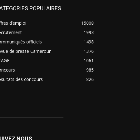
ATEGORIES POPULAIRES
fres d’emploi
15008
ecrutement
1993
ommuniqués officiels
1498
evue de presse Cameroun
1376
TAGE
1061
oncours
985
sultats des concours
826
UIVEZ NOUS