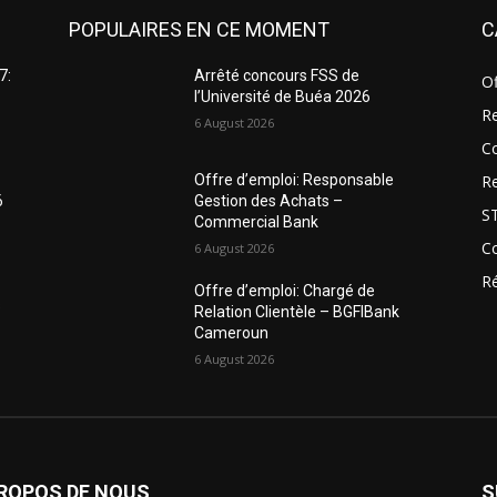
POPULAIRES EN CE MOMENT
C
7:
Arrêté concours FSS de
Of
l’Université de Buéa 2026
R
6 August 2026
C
R
Offre d’emploi: Responsable
6
Gestion des Achats –
S
Commercial Bank
C
6 August 2026
Ré
Offre d’emploi: Chargé de
s
Relation Clientèle – BGFIBank
Cameroun
6 August 2026
PROPOS DE NOUS
S