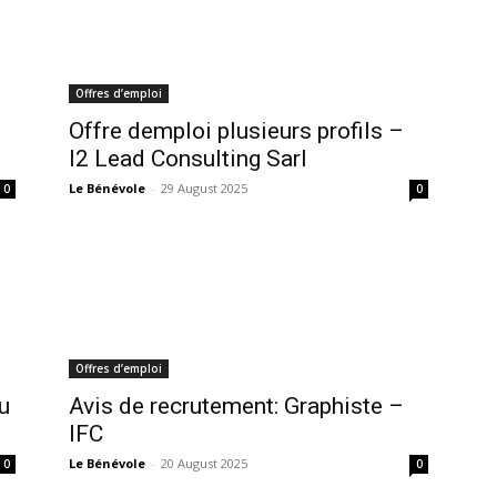
Offres d’emploi
Offre demploi plusieurs profils –
I2 Lead Consulting Sarl
Le Bénévole
-
29 August 2025
0
0
Offres d’emploi
u
Avis de recrutement: Graphiste –
IFC
Le Bénévole
-
20 August 2025
0
0