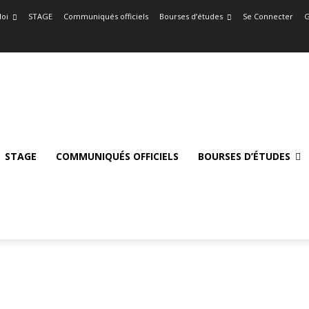
oi
STAGE
Communiqués officiels
Bourses d’études
Se Connecter
G
STAGE
COMMUNIQUÉS OFFICIELS
BOURSES D’ÉTUDES