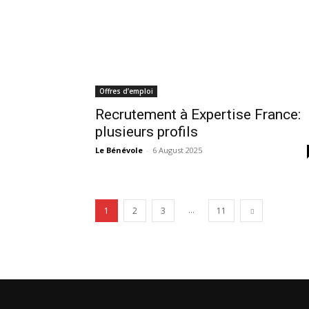
Offres d’emploi
Recrutement à Expertise France:
plusieurs profils
Le Bénévole
-
6 August 2025
...
1
2
3
11