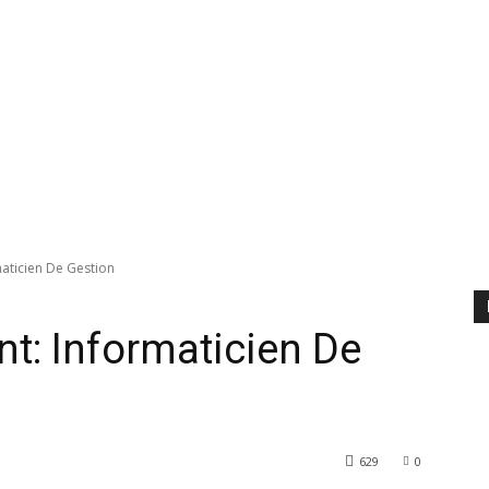
maticien De Gestion
nt: Informaticien De
629
0