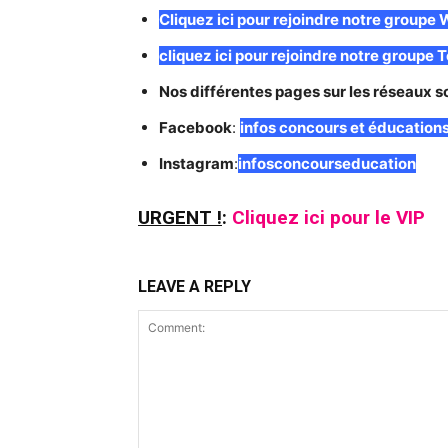
C
liquez ici pour rejoindre notre group
cliquez ici pour rejoindre notre groupe
Nos différentes pages sur les réseaux s
Facebook
:
infos concours et éducation
Instagram
:
infosconcourseducation
URGENT !
:
Cliquez ici pour le VIP
LEAVE A REPLY