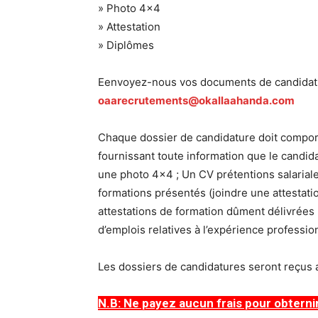
» Photo 4×4
» Attestation
» Diplômes
Eenvoyez-nous vos documents de candidatu
oaarecrutements@okallaahanda.com
Chaque dossier de candidature doit comporte
fournissant toute information que le candida
une photo 4×4 ; Un CV prétentions salariales
formations présentés (joindre une attestati
attestations de formation dûment délivrées p
d’emplois relatives à l’expérience professio
Les dossiers de candidatures seront reçus au
N.B: Ne payez aucun frais pour obterni