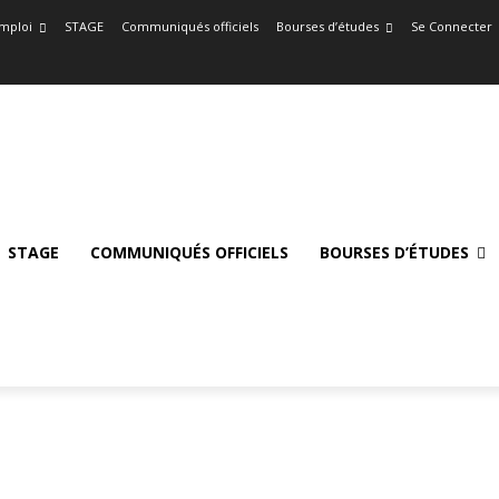
mploi
STAGE
Communiqués officiels
Bourses d’études
Se Connecter
STAGE
COMMUNIQUÉS OFFICIELS
BOURSES D’ÉTUDES