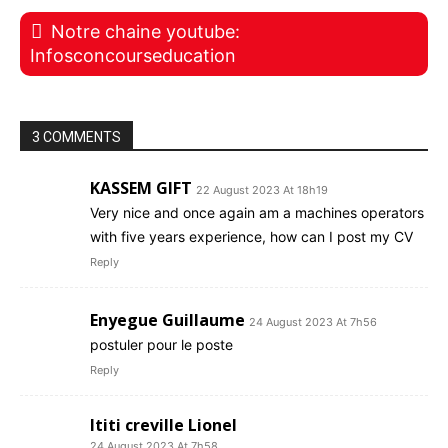
Notre chaine youtube:
Infosconcourseducation
3 COMMENTS
KASSEM GIFT
22 August 2023 At 18h19
Very nice and once again am a machines operators
with five years experience, how can I post my CV
Reply
Enyegue Guillaume
24 August 2023 At 7h56
postuler pour le poste
Reply
Ititi creville Lionel
24 August 2023 At 7h58